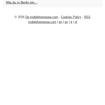
Wie du in Berlin ein...
© 2026
De.mobilehomespa.com
-
Cookies Policy
-
RSS
mobilehomespa.com
|
en
|
es
|
it
|
nl